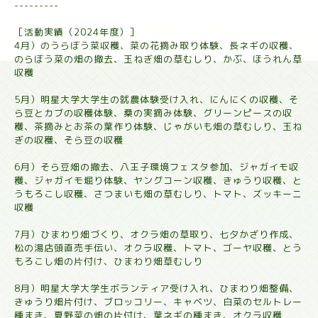
---------
［活動実績（2024年度）］
4月）のうらぼう菜収穫、菜の花摘み取り体験、長ネギの収穫、
のらぼう菜の畑の撤去、玉ねぎ畑の草むしり、かぶ、ほうれん草
収穫
5月）明星大学大学生の就農体験受け入れ、にんにくの収穫、そ
ら豆とカブの収穫体験、桑の実摘み体験、グリーンピースの収
穫、茶摘みとお茶の葉作り体験、じゃがいも畑の草むしり、玉ね
ぎの収穫、そら豆の収穫
6月）そら豆畑の撤去、八王子環境フェスタ参加、ジャガイモ収
穫、ジャガイモ堀り体験、ヤングコーン収穫、きゅうり収穫、と
うもろこし収穫、さつまいも畑の草むしり、トマト、ズッキーニ
収穫
7月）ひまわり畑づくり、オクラ畑の草取り、七夕かざり作成、
松の湯店頭直売手伝い、オクラ収穫、トマト、ゴーヤ収穫、とう
もろこし畑の片付け、ひまわり畑草むしり
8月）明星大学大学生ボランティア受け入れ、ひまわり畑整備、
きゅうり畑片付け、ブロッコリー、キャベツ、白菜のセルトレー
種まき、夏野菜の畑の片付け、葉ネギの種まき、オクラ収穫