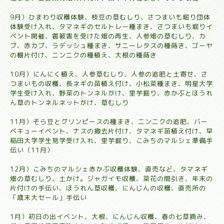
9月）ひまわり収穫体験、枝豆の草むしり、さつまいも堀り団体
体験受け入れ、タマネギのセルトレー種まき、さつまいも堀りイ
ベント開催、雹被害を受けた畑の再生、人参畑の草むしり、カ
ブ、赤カブ、ラデッシュ種まき、サニーレタスの種蒔き、ゴーヤ
の棚片付け、ニンニクの種植え、大根の種蒔き
10月）にんにく植え、人参草むしり、人参の追肥と土寄せ、さ
つまいもの収穫、長ネギの苗植え付け、小松菜種まき、明星大学
学生受け入れ、野菜のトンネルがけ、里芋掘り、赤かぶとほうれ
ん草のトンネルネットがけ、草むしり
11月）そら豆とグリンピースの種まき、ニンニクの追肥、バー
ベキューイベント、ナスの撤去片付け、タマネギ苗植え付け、早
稲田大学学生見学受け入れ、里芋掘り、こみちのマルシェ準備手
伝い（11月）
12月）こみちのマルシェ赤かぶ収穫体験、直売など、タマネギ
畑の草むしり、土かけ。ジャガイモ収穫、菜花の間引き、年末の
片付けの手伝い、ほうれん草収穫、にんじんの収穫、直売所の
「歳末大セール」手伝い
1月）初日の出イベント、大根、にんじん収穫、春の七草摘み、