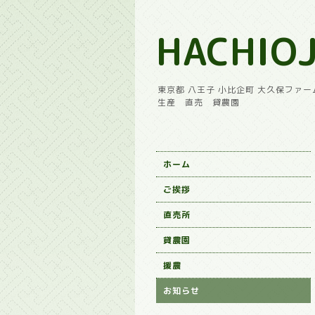
HACHIOJ
東京都 八王子 小比企町 大久保ファー
生産 直売 貸農園
ホーム
ご挨拶
直売所
貸農園
援農
お知らせ