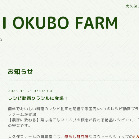
大久保
I OKUBO FARM
ム
お知らせ
2025-11-21 07:07:00
レシピ動画クラシルに登場！
簡単でおいしい料理のレシピ動画を配信する国内No. 1のレシピ動画プ
ファームが登場！
【農家に教わる】葉は捨てない！カブの概念が変わる絶品レシピ3つ、
の野菜です。
大久保ファームの貸農園には、
母めし研究所
やスウィーツショップの
G